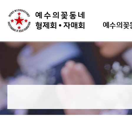
예수의꽃동