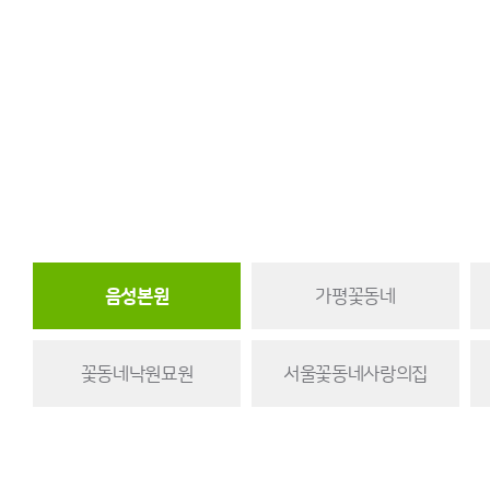
음성본원
가평꽃동네
꽃동네낙원묘원
서울꽃동네사랑의집