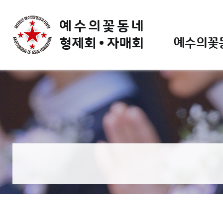
예수의꽃동