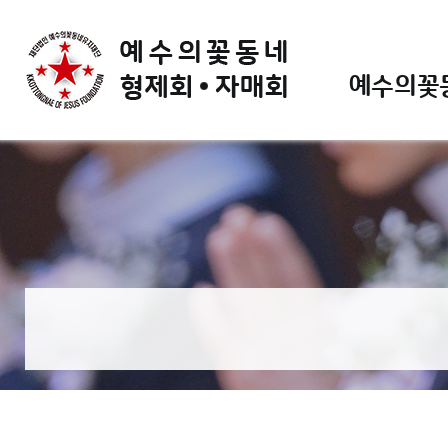
예수의꽃동