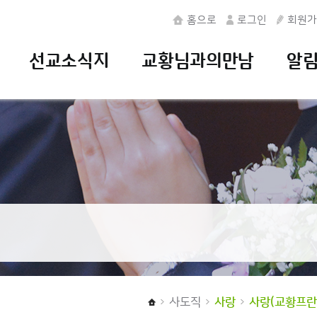
홈으로
로그인
회원가
선교소식지
교황님과의만남
알
사도직
사랑
사랑(교황프란