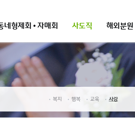
네형제회 • 자매회
사도직
해외분원
복지
행복
교육
사랑