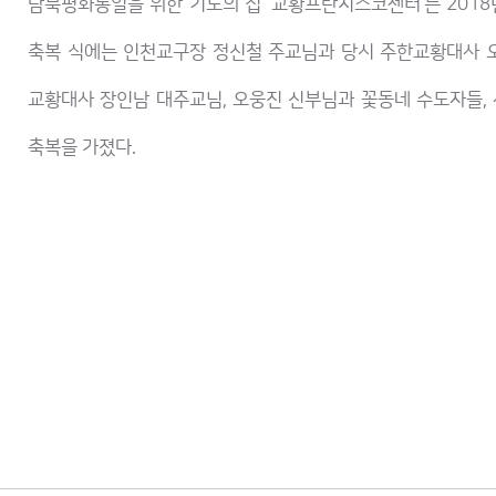
남북평화통일을 위한 기도의 집 ‘교황프란치스코센터’는 201
축복 식에는 인천교구장 정신철 주교님과 당시 주한교황대사 오
교황대사 장인남 대주교님, 오웅진 신부님과 꽃동네 수도자들,
축복을 가졌다.