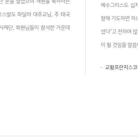
8년 문을 열었으며 개원을 축하하는
예수그리스도 십자
스발도 파딜랴 대주교님, 주 태국
향해 기도하면 하
 사제단, 회원님들이 참석한 가운데
였다”고 전하며 많
이 될 것임을 말씀
교황프란치스코센터