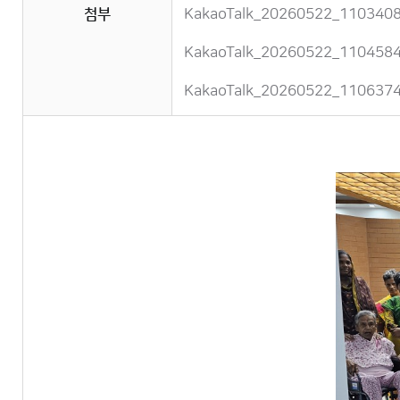
첨부
KakaoTalk_20260522_11034089
KakaoTalk_20260522_11045842
KakaoTalk_20260522_11063748