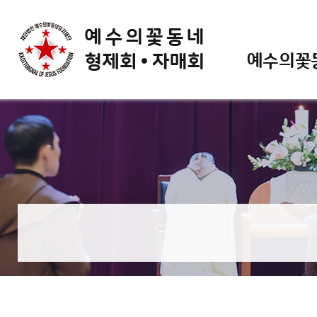
예수의꽃동