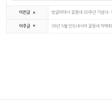
이전글
방글라데시 꽃동네 20주년 기념식-
▲
이후글
26년 5월 인도네시아 꽃동네 자매회
▼